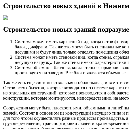
Строительство новых зданий в Нижнем Н
Строительство новых зданий подразуме
Система может иметь каркасный вид, когда остов формир
балок, диафрагм. Так же это могут быть специальные ко
несущими и будут лишь только отделять помещения обл
Система может иметь стеновой вид, когда стены, огражд
несущую нагрузку. Так же стены имеют характеристики 
Система объемно – блочная, когда стены сформировываю
производятся на заводах. Все блоки являются объемные.
Так же есть еще системы ствольная и оболочковая, и все эти с
Остов всех объектов, которые возводятся по системе каркаса и
из отдельных конструкций, которые производятся и собираются
конструкции, которые монтируются, непосредственно, на мест
Сооружения могут быть плоскостными, объемными и линейным
землей. Состоят в основном из конструкций несущего типа и
для того чтобы осуществлять разные процессы производства, а
грузоперемещения, транспортировки людей и кратковременног
различные вышки, башни, резервуары, связные линии и линии 