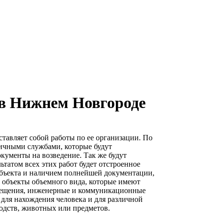
 в Нижнем Новгороде
ставляет собой работы по ее организации. По
личными службами, которые будут
кументы на возведение. Так же будут
татом всех этих работ будет отстроенное
бъекта и наличием полнейшей документации,
е объекты объемного вида, которые имеют
омещения, инженерные и коммуникационные
я для нахождения человека и для различной
водств, животных или предметов.