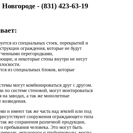
овгороде - (831) 423-63-19
вает:
уется из специальных стоек, перекрытий и
нструкции ограждения, которые не будут
егченными перегородками,
ающие, и некоторые стены внутри не несут
плоскости.
тся из специальных блоков, которые
истемы могут комбинироваться друг с другом.
ли по системе стеновой, могут монтироваться
 на заводах, а так же монолитные
е возведения.
и и имеют так же часть над землей или под
 присутствуют сооружения ограждающего типа
 так же сохранения различной продукции,
о пребывания человека. Это могут быть
передач, автодороги и трубопроводы, мосты,