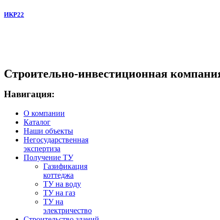
ИКР22
Строительно-инвестиционная компани
Навигация:
О компании
Каталог
Наши объекты
Негосударственная
экспертиза
Получение ТУ
Газификация
коттеджа
ТУ на воду
ТУ на газ
ТУ на
электричество
Строительство зданий